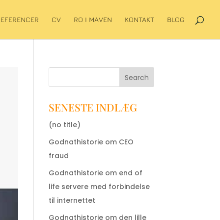
REFERENCER
CV
RO I MAVEN
KONTAKT
BLOG
Search
SENESTE INDLÆG
(no title)
Godnathistorie om CEO
fraud
Godnathistorie om end of
life servere med forbindelse
til internettet
Godnathistorie om den lille