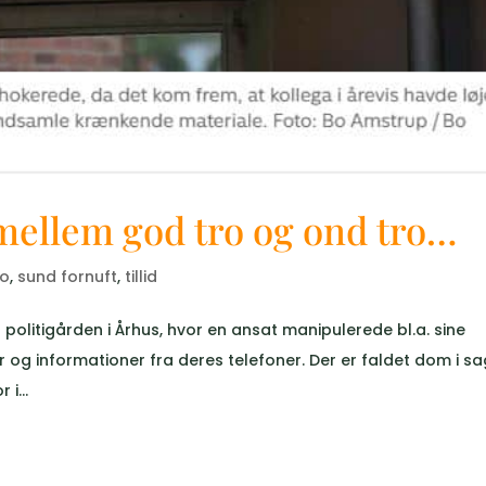
 mellem god tro og ond tro…
ro
,
sund fornuft
,
tillid
politigården i Århus, hvor en ansat manipulerede bl.a. sine
r og informationer fra deres telefoner. Der er faldet dom i s
i...