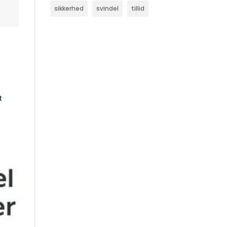
sikkerhed
svindel
tillid
t