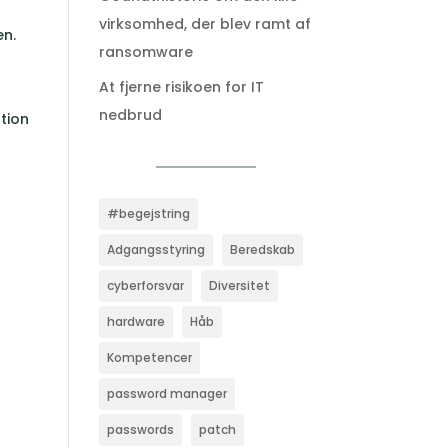
virksomhed, der blev ramt af
en.
ransomware
At fjerne risikoen for IT
nedbrud
ation
#begejstring
Adgangsstyring
Beredskab
cyberforsvar
Diversitet
hardware
Håb
Kompetencer
password manager
passwords
patch