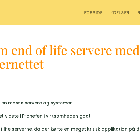
FORSIDE
YDELSER
m end of life servere med
ternettet
 en masse servere og systemer.
det vidste IT-chefen i virksomheden godt
life serverne, da der kørte en meget kritisk applikation på d