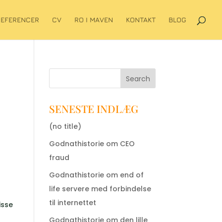
REFERENCER
CV
RO I MAVEN
KONTAKT
BLOG
Search
SENESTE INDLÆG
(no title)
Godnathistorie om CEO
fraud
Godnathistorie om end of
life servere med forbindelse
til internettet
isse
Godnathistorie om den lille