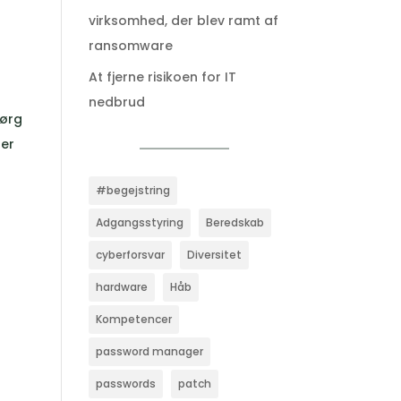
virksomhed, der blev ramt af
ransomware
At fjerne risikoen for IT
nedbrud
Sørg
ner
#begejstring
Adgangsstyring
Beredskab
cyberforsvar
Diversitet
hardware
Håb
Kompetencer
password manager
passwords
patch