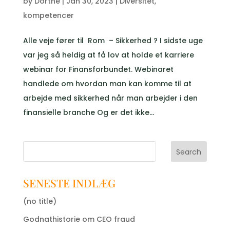
by
Dorthe
|
Jan 30, 2023
|
Diversitet
,
kompetencer
Alle veje fører til Rom – Sikkerhed ? I sidste uge
var jeg så heldig at få lov at holde et karriere
webinar for Finansforbundet. Webinaret
handlede om hvordan man kan komme til at
arbejde med sikkerhed når man arbejder i den
finansielle branche Og er det ikke...
Search
SENESTE INDLÆG
(no title)
Godnathistorie om CEO fraud