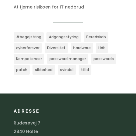
At fjerne risikoen for IT nedbrud
#begejstring
Adgangsstyring
Beredskab
cyberforsvar
Diversitet
hardware
Håb
Kompetencer
password manager
passwords
patch
sikkerhed
svindel
tillid
ADRESSE
Rudesøvej 7
2840 Holte