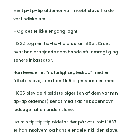
Min tip-tip-tip oldemor var frikøbt slave fra de
vestindiske øer……
– Og det er ikke engang løgn!
I 1822 tog min tip-tip-tip oldefar til Sct. Croix,
hvor han arbejdede som handelsfuldmægtig og
senere inkassator.
Han levede i et ”naturligt ægteskab” med en
frikøbt slave, som han fik 5 piger sammen med.
I 1835 blev de 4 ældste piger (en af dem var min
tip-tip oldemor) sendt med skib til København
ledsaget af en anden slave.
Da min tip-tip-tip oldefar dør på Sct Croix i 1837,
er han insolvent og hans ejendele inkl. den slave,