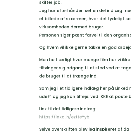
skifter job.
Jeg har efterhånden set en del indlæg me
et billede af skærmen, hvor det tydeligt s
virksomheden dermed bruger.
Personen siger pænt farvel til den organisa
Og hvem vil ikke gerne takke en god arbe
Men helt ærligt hvor mange film har vi ikk
tiltvinger sig adgang til et sted ved at tag
de bruger til at trænge ind.
Som jeg i et tidligere indlæg her på Linkedin
ude?” og jeg kan tilføje: ved IKKE at poste 
Link til det tidligere indlæg:
https://lnkd.in/eztteYyb
Selve overskriften blev jeg inspireret af 