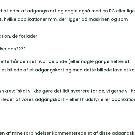
d billeder af adgangskort og nogle også med en PC eller lig
es, hvilke applikationer mm, der ligger på maskinen og som
tion, de forlader.
jdsplads????
e efterhånden set hvor de onde (eller nogle gange heltene)
e et billede af et adgangskort og med dette billede lave et ko
 skrev: “skal vi ikke gøre det lidt sværere for de, vi gerne vil 
billeder af vores adgangskort – eller IT udstyr eller applikati
da en af mine forbindelser kommenterede et af disse adgangsk