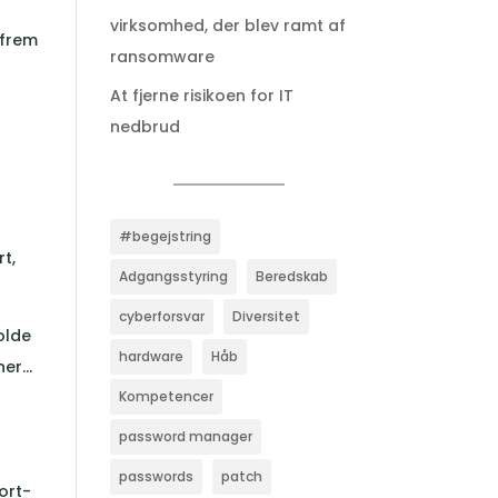
virksomhed, der blev ramt af
efrem
ransomware
At fjerne risikoen for IT
nedbrud
#begejstring
rt,
Adgangsstyring
Beredskab
cyberforsvar
Diversitet
holde
hardware
Håb
oner…
Kompetencer
password manager
passwords
patch
ort-