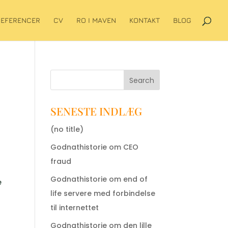
REFERENCER
CV
RO I MAVEN
KONTAKT
BLOG
Search
SENESTE INDLÆG
(no title)
Godnathistorie om CEO
fraud
Godnathistorie om end of
e
life servere med forbindelse
til internettet
Godnathistorie om den lille