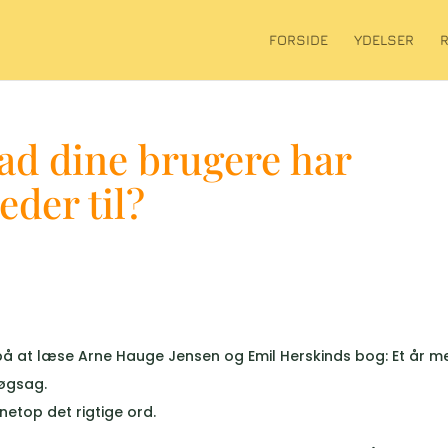
FORSIDE
YDELSER
vad dine brugere har
eder til?
å at læse Arne Hauge Jensen og Emil Herskinds bog: Et år m
møgsag.
netop det rigtige ord.