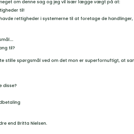
meget om denne sag og jeg vil især lægge vægt på at:
igheder til!
havde rettigheder i systemerne til at foretage de handlinger,
gsmål….
ng til?
ette stille spørgsmål ved om det mon er superfornuftigt, at 
e disse?
dbetaling
re end Britta Nielsen.