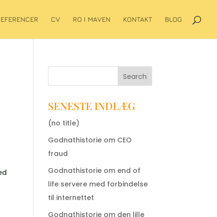
REFERENCER
CV
RO I MAVEN
KONTAKT
BLOG
Search
SENESTE INDLÆG
(no title)
Godnathistorie om CEO
fraud
Godnathistorie om end of
ed
life servere med forbindelse
til internettet
Godnathistorie om den lille