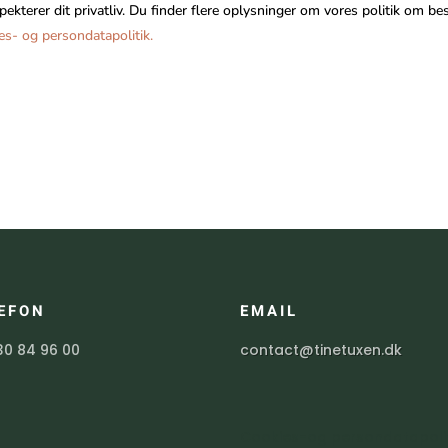
pekterer dit privatliv. Du finder flere oplysninger om vores politik om be
es- og persondatapolitik.
EFON
EMAIL
30 84 96 00
contact@tinetuxen.dk
Cookies-og persondatapolit