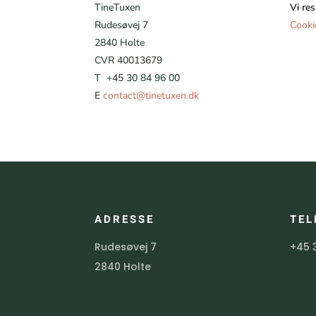
TineTuxen
Vi res
Rudesøvej 7
Cooki
2840 Holte
CVR 40013679
T +45 30 84 96 00
E
contact@tinetuxen.dk
ADRESSE
TEL
Rudesøvej 7
+45 
2840 Holte